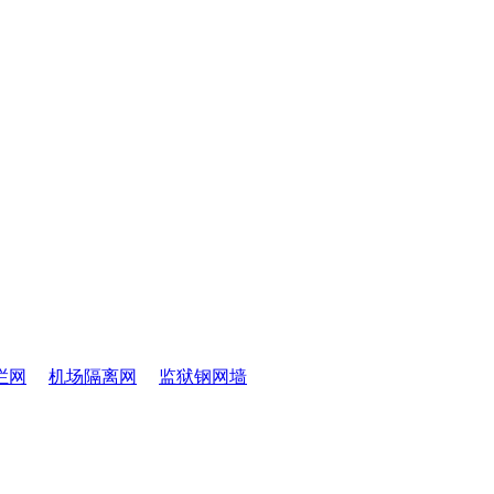
栏网
机场隔离网
监狱钢网墙