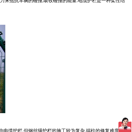
力来抵抗车辆的碰撞,吸收碰撞的能量.电缆护栏是一种柔性结
由电缆护栏.但钢丝绳护栏的施工较为复杂,端柱的修复难度较大.