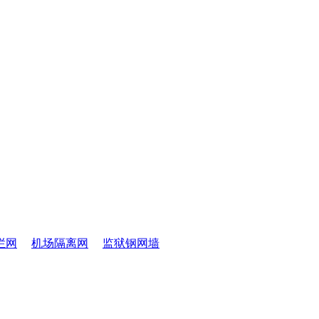
栏网
机场隔离网
监狱钢网墙