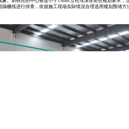
象。刺铁丝的中心垂度小于15mm.立柱埋深应契合规划要求
阻隔栅线进行排查，依据施工现场实际情况合理选用规划围堵方