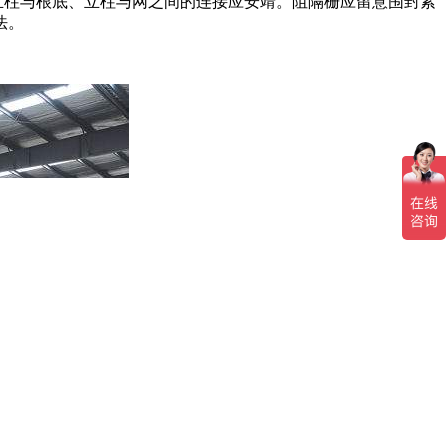
，立柱与根底、立柱与网之间的连接应安靖。阻隔栅应留意围封紧
法。