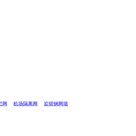
栏网
机场隔离网
监狱钢网墙