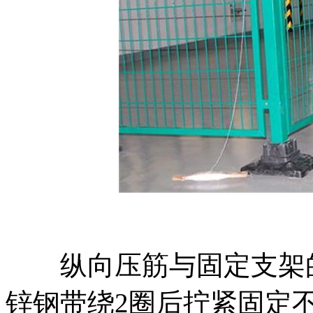
纵向压筋与固定支架的衔
锌钢带绕2圈后拧紧固定