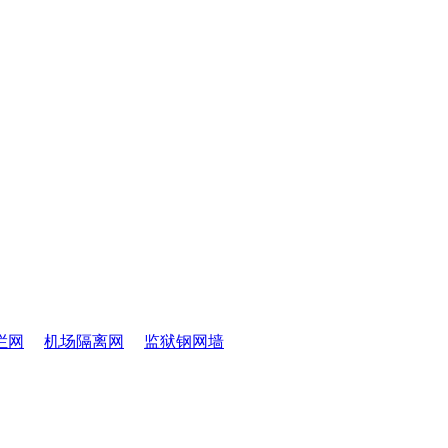
栏网
机场隔离网
监狱钢网墙