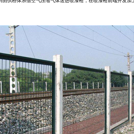
由供粉体系借空气压缩气体送进喷漆枪，在喷漆枪前端开发加上