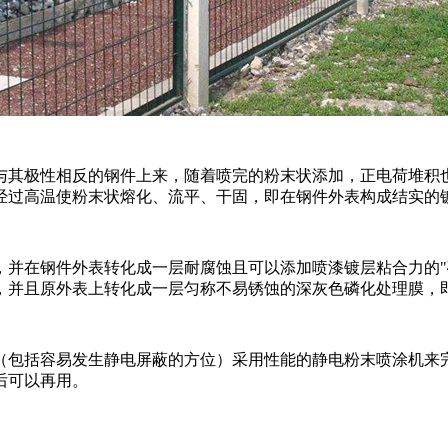
其极性相反的钢件上来，随着喷完的粉末状添加，正电荷堆积也
经过高温使粉末状熔化、流平、干固，即在钢件外表构成结实的
在钢件外表转化成一层耐腐蚀且可以添加喷漆镀层粘合力的"磷
，并且原外表上转化成一层匀称不易锈蚀的深灰色磷化处理膜，
包括容易发生静电屏蔽的方位）采用性能的静电粉末喷涂机来完
后可以再用。