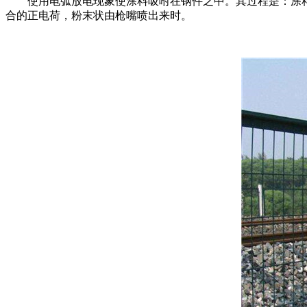
使用电弧放电现象使涂料吸咐在钢件之中。其过程是：涂料
合的正电荷，粉末状由枪嘴喷出来时。