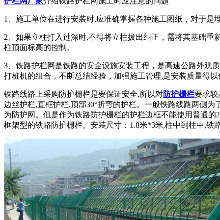
护栏网厂家
介绍铁路护栏网施工时应注意的问题
1、施工单位在进行安装时,应准确掌握各种施工图纸，对于是
2、如果立柱打入过深时,不得将立柱拔出纠正，需将其基础重
柱顶面标高的控制。
3、铁路护栏网是铁路的安全设施安装工程，是高速公路外观
打桩机的组合，不断总结经验，加强施工管理,是安装质量得以
铁路线路上采购防护栅栏是要保证安全,所以对
防护栅栏
要求较
边丝护栏,直框护栏,顶部30°折弯的护栏。一般铁路线路两侧
为防护网。但是作为铁路防护栅栏的护栏边框不能使用普通的20
框架型的铁路防护栅栏。安装尺寸：1.8米*3米,柱中到柱中,铁