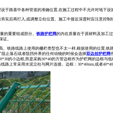
埋设于路基中各种管道的准确位置,在施工过程中不允许对地下设
新夯实后再打入,或调整立柱位置。施工中接近深度时应注意控
质量的重要组成部分。
铁路护栏网
的内在质量在于原材料及加工过
保证。
高。铁路线路上使用的栅栏类型也不太一样,根据使用的位置,铁
为了阻止落石或者阻挡外界的任何动物的时候会选择
双边丝护栏网
*30的小边框,而是采购30*40的方管边框作为护栏网的边框与
路线路上常采用水泥立柱与网片连接。边框：30*40mm,或者40