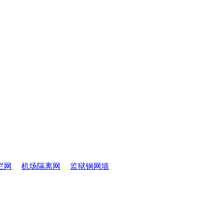
栏网
机场隔离网
监狱钢网墙