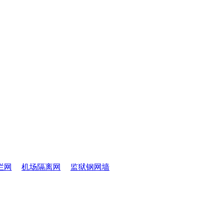
栏网
机场隔离网
监狱钢网墙