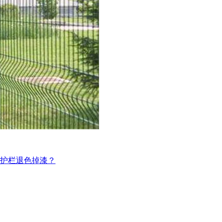
钢护栏退色掉漆？