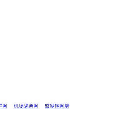
栏网
机场隔离网
监狱钢网墙