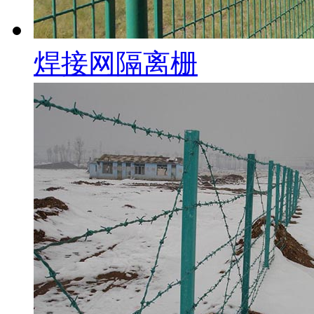
焊接网隔离栅